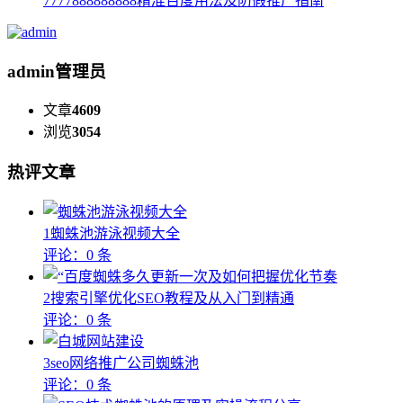
7777888888888精准百度用法及防假推广指南
admin
管理员
文章
4609
浏览
3054
热评文章
1
蜘蛛池游泳视频大全
评论：0 条
2
搜索引擎优化SEO教程及从入门到精通
评论：0 条
3
seo网络推广公司蜘蛛池
评论：0 条