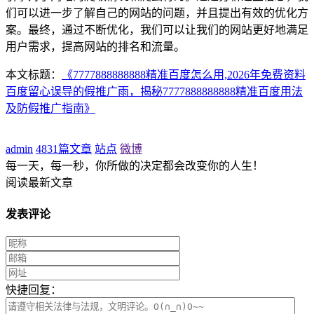
们可以进一步了解自己的网站的问题，并且提出有效的优化方
案。最终，通过不断优化，我们可以让我们的网站更好地满足
用户需求，提高网站的排名和流量。
本文标题：
《7777888888888精准百度怎么用,2026年免费资料
百度留心误导的假推广雨，揭秘7777888888888精准百度用法
及防假推广指南》
admin
4831篇文章
站点
微博
每一天，每一秒，你所做的决定都会改变你的人生！
阅读最新文章
发表评论
快捷回复：