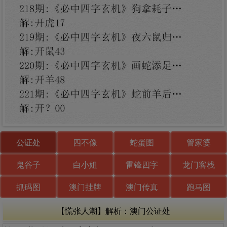
公证处
四不像
蛇蛋图
管家婆
鬼谷子
白小姐
雷锋四字
龙门客栈
抓码图
澳门挂牌
澳门传真
跑马图
【慌张人潮】解析：澳门公证处