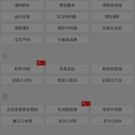
爆码料A
帮您翻本
博彩快讯报
波行肖尾
宝宝特码图
博彩通B
博彩通A
博彩平特报
百家乐玄机
宝宝平特
不服来战澳
C
彩民书籍
传真玄机
财神玄机报
传真八点料
曾道人暗语
彩霸王六肖
D
点击查看更多图纸
东成西就澳
单双中特图
赌王心水报
东方心经B
东方心经A