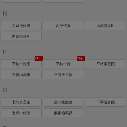
N
女财神报澳
内部传真
内幕特肖B
内幕特肖A
P
平特一肖图
平特一肖
平特藏宝图
平特内幕报
平特王日报
Q
七句真言图
趣味幽默澳
千手观音图
七肖中特澳
麒麟透码报