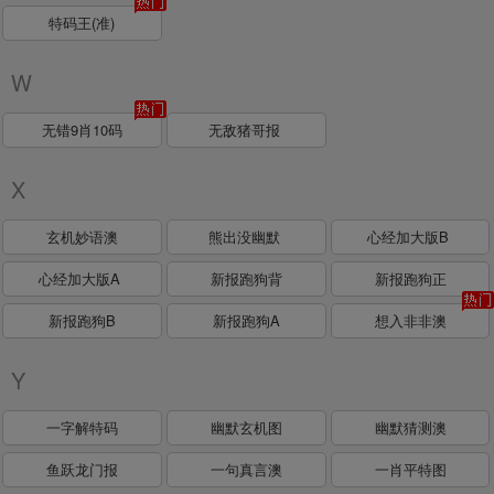
特码王(准)
W
无错9肖10码
无敌猪哥报
X
玄机妙语澳
熊出没幽默
心经加大版B
心经加大版A
新报跑狗背
新报跑狗正
新报跑狗B
新报跑狗A
想入非非澳
Y
一字解特码
幽默玄机图
幽默猜测澳
鱼跃龙门报
一句真言澳
一肖平特图