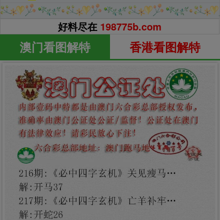
好料尽在
198775b.com
澳门看图解特
香港看图解特