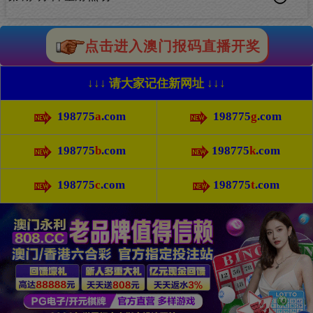
点击进入澳门报码直播开奖
↓↓↓ 请大家记住新网址 ↓↓↓
198775
a
.com
198775
g
.com
198775
b
.com
198775
k
.com
198775
c
.com
198775
t
.com