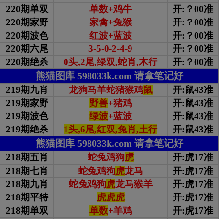
220期单双
单数+鸡牛
开:？00准
220期家野
家禽+兔猴
开:？00准
220期波色
红波+蓝波
开:？00准
220期
六尾
3-5-0-2-4-9
开:？00准
220期绝杀
0头,2尾,绿双,蛇肖,木行
开:？00准
熊猫图库 598033k.com 请拿笔记好
219期九肖
龙狗马羊蛇猪猴鸡
鼠
开:鼠43准
219期家野
野兽
+猪鸡
开:鼠43准
219期波色
绿波
+蓝波
开:鼠43准
219期绝杀
1头,6尾,红双,兔肖,土行
开:鼠43准
熊猫图库 598033k.com 请拿笔记好
218期五肖
蛇兔鸡狗
虎
开:虎17准
218期七肖
蛇兔鸡狗
虎
龙马
开:虎17准
218期九肖
蛇兔鸡狗
虎
龙马猴羊
开:虎17准
218期平特
虎虎虎
开:虎17准
218期单双
单数
+羊鸡
开:虎17准