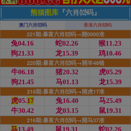
熊猫图库
『六肖⑿码』
澳门六肖⑿码
香港六肖⑿码
221期:暴富六肖⑿码→開0000准
兔04.16
蛇02.26
猴11.23
狗21.33
龙15.39
鸡10.46
220期:暴富六肖⑿码→開羊48错
牛06.18
猪20.32
虎05.29
狗21.45
马01.13
龙15.39
218期:暴富六肖⑿码→開虎17准
虎
05.
17
兔16.40
马25.49
牛30.42
龙03.15
鼠19.31
216期:暴富六肖⑿码→開马37准
马
13.49
鼠19.31
蛇02.26