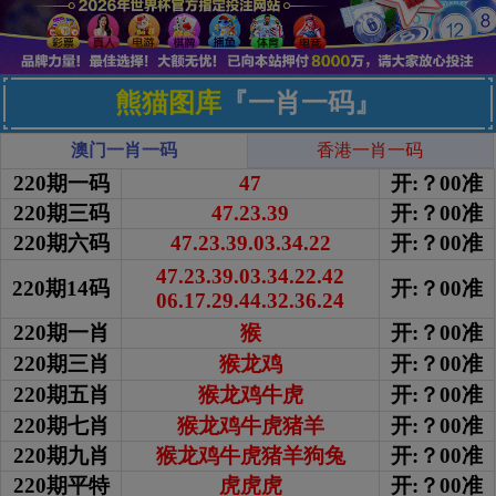
熊猫图库
『一肖一码』
澳门一肖一码
香港一肖一码
220期一码
47
开:？00准
220期三码
47.23.39
开:？00准
220期六码
47.23.39.03.34.22
开:？00准
47.23.39.03.34.22.42
220期14码
开:？00准
06.17.29.44.32.36.24
220期一肖
猴
开:？00准
220期三肖
猴龙鸡
开:？00准
220期五肖
猴龙鸡牛虎
开:？00准
220期七肖
猴龙鸡牛虎猪羊
开:？00准
220期九肖
猴龙鸡牛虎猪羊狗兔
开:？00准
220期平特
虎虎虎
开:？00准