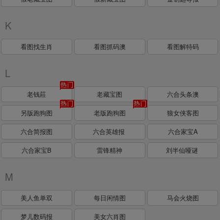
K
看图找生肖
看图抓码澳
看图解特码
L
老钱莊
老藏宝图
六合头条澳
另版跑狗图
老版跑狗图
狼女侠客图
六合简报图
六合英雄报
六合家宝A
六合家宝B
雷锋精神
刘半仙哑谜
M
美人鱼单双
每日闲情图
马会火烧图
梦儿数码报
美女六肖图