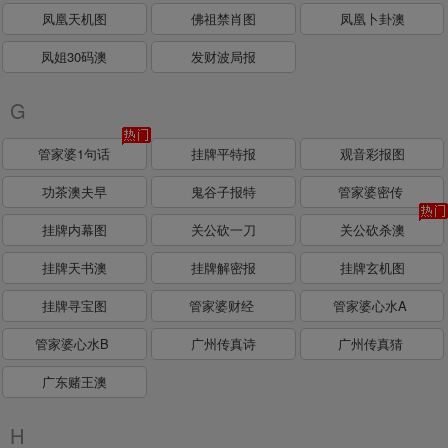
凤凰天机图
佛祖禁肖图
凤凰卜卦澳
凤姐30码澳
发财波局报
G
管家婆1句话
挂牌平特报
观音彩报图
功茶澳夫早
鬼谷子报特
管家婆密传
挂牌内幕图
关公砍一刀
关公砍杀澳
挂牌天书澳
挂牌解密报
挂牌玄机图
挂牌寻宝图
管家婆财经
管家婆心水A
管家婆心水B
广州传真诗
广州传真猜
广东赌王澳
H