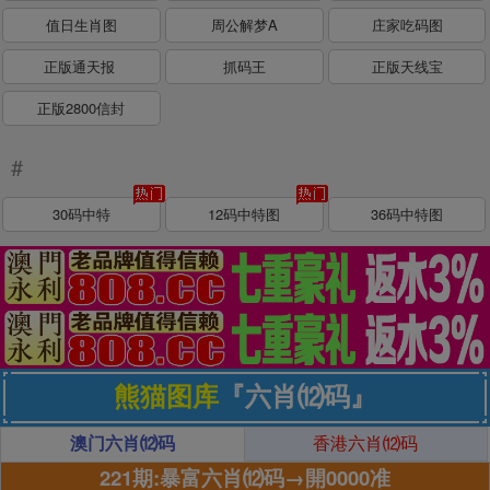
值日生肖图
周公解梦A
庄家吃码图
正版通天报
抓码王
正版天线宝
正版2800信封
#
30码中特
12码中特图
36码中特图
熊猫图库
『六肖⑿码』
澳门六肖⑿码
香港六肖⑿码
221期:暴富六肖⑿码→開0000准