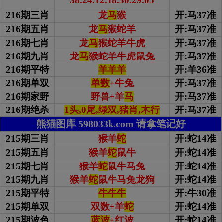
38.24.12.18.30.29.05
216期三肖
龙
马
猴
开:马37准
216期五肖
龙
马
猴蛇羊
开:马37准
216期七肖
龙
马
猴蛇羊牛虎
开:马37准
216期九肖
龙
马
猴蛇羊牛虎鼠兔
开:马37准
216期平特
羊羊羊
开:羊36准
216期单双
单数
+牛兔
开:马37准
216期家野
野兽+羊
马
开:马37准
216期绝杀
1头,0尾,绿双,猪肖,木行
开:马37准
熊猫图库 598033k.com 请拿笔记好
215期三肖
猴羊
蛇
开:蛇14准
215期五肖
猴羊
蛇
鼠牛
开:蛇14准
215期七肖
猴羊
蛇
鼠牛马兔
开:蛇14准
215期九肖
猴羊
蛇
鼠牛马兔龙狗
开:蛇14准
215期平特
牛牛牛
开:牛30准
215期单双
双数+羊
蛇
开:蛇14准
215期波色
蓝波
+红波
开:蛇14准