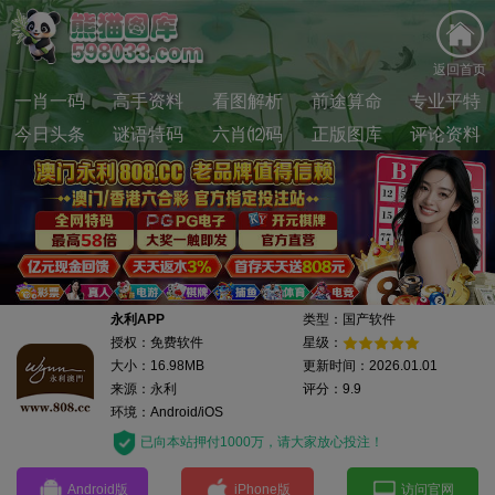
返回首页
一肖一码
高手资料
看图解析
前途算命
专业平特
今日头条
谜语特码
六肖⑿码
正版图库
评论资料
永利APP
类型：国产软件
授权：免费软件
星级：
大小：16.98MB
更新时间：2026.01.01
来源：永利
评分：9.9
环境：Android/iOS
已向本站押付1000万，请大家放心投注！
Android版
iPhone版
访问官网