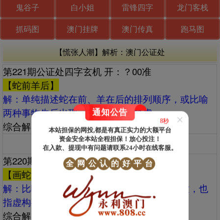
鬼谷子
白小姐
雷锋四字
龙门客栈
抓码图
澳门挂牌
澳门传真
跑马图
【慌张人潮】解析：澳门公证处
第221期公证处四字玄机 开：？00准
【蛇前羊后】
解：‌‌单纯描述蛇在前、羊在后的排列顺序，或比喻
两种事物先后出现。‌‌解牛猴狗猪鼠虎
通知公告
×
6秒
综合解肖：
牛猴狗猪鼠虎
本站担保的网投,都是有真正实力的大额平台
资金安全本站全程担保！放心投注！
熊猫图库
598033b.com
一定谨记!
在入款、提现中有问题请联系24小时在线客服。
第220期公证处四字玄机 开：羊48准
全
网
公
认
的
好
平
台
【画蛇添足】
解：‌‌比喻做了多余的事，非但无益反而不合适，也
指虚构事实、无中生有。‌‌解猪猴龙鸡兔羊
综合解肖：
猪猴龙鸡兔
羊