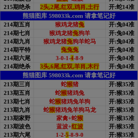
215期绝杀
2头,2尾,红双,鸡肖,土行
开:蛇14准
熊猫图库 598033k.com 请拿笔记好
214期五肖
猴鸡龙猪
兔
开:兔04准
214期七肖
猴鸡龙猪
兔
狗羊
开:兔04准
214期九肖
猴鸡龙猪
兔
狗羊蛇马
开:兔04准
214期平特
兔兔兔
开:兔04准
214期
六尾
3-0-1-
4
-8-9
开:兔04准
214期绝杀
3头,6尾,红双,羊肖,木行
开:兔04准
熊猫图库 598033k.com 请拿笔记好
213期三肖
蛇
猴
猪
开:猴35准
213期五肖
蛇
猴
猪鸡兔
开:猴35准
213期七肖
蛇
猴
猪鸡兔羊狗
开:猴35准
213期九肖
蛇
猴
猪鸡兔羊狗马龙
开:猴35准
213期家野
家禽+蛇
猴
开:猴35准
213期波色
蓝波+
红波
开:猴35准
213期
六尾
1-2-
5
-8-9-0
开:猴35准