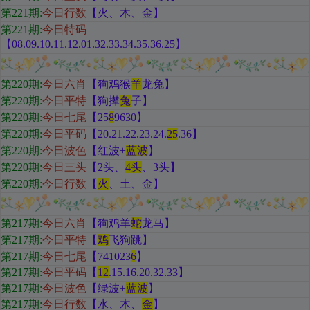
第221期:
今日行数
【火
、木、金
】
第221期:
今日特码
【08.09.10.11.12.01.32.33.34.35.36.25
】
第220期
:
今日六肖
【狗鸡猴
羊
龙兔
】
第220期:
今日平特
【狗撵
兔
子
】
第220期:
今日七尾
【25
8
9630
】
第220期:
今日平码
【
20.21.22.23.24.
25
.36
】
第220期:
今日波色
【红
波+
蓝波
】
第220期:
今日三头
【
2头、
4头
、3头
】
第220期:
今日行数
【
火
、土、金
】
第217期
:
今日六肖
【狗鸡羊
蛇
龙马
】
第217期:
今日平特
【
鸡
飞狗跳
】
第217期:
今日七尾
【741023
6
】
第217期:
今日平码
【
12
.15.16.20.32.33
】
第217期:
今日波色
【绿
波+
蓝波
】
第217期:
今日行数
【水
、木、
金
】