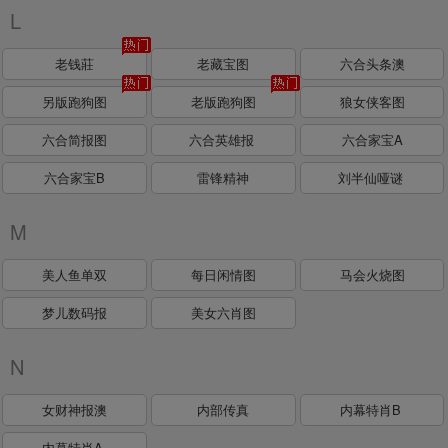
L
老钱莊
老藏宝图
六合头条澳
另版跑狗图
老版跑狗图
狼女侠客图
六合简报图
六合英雄报
六合家宝A
六合家宝B
雷锋精神
刘半仙哑谜
M
美人鱼单双
每日闲情图
马会火烧图
梦儿数码报
美女六肖图
N
女财神报澳
内部传真
内幕特肖B
内幕特肖A