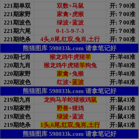
221期单双
双数+马鼠
开:？00准
221期家野
家禽+虎猴
开:？00准
221期波色
绿波+蓝波
开:？00准
221期
六尾
0-1-5-9-7-3
开:？00准
221期绝杀
4头,0尾,红双,兔肖,土行
开:？00准
熊猫图库 598033k.com 请拿笔记好
220期七肖
猴龙鸡牛虎猪
羊
开:羊48准
220期九肖
猴龙鸡牛虎猪
羊
狗兔
开:羊48准
220期家野
家禽
+兔猴
开:羊48准
220期波色
红波+
蓝波
开:羊48准
熊猫图库 598033k.com 请拿笔记好
219期九肖
龙狗马羊蛇猪猴鸡
鼠
开:鼠43准
219期家野
野兽
+猪鸡
开:鼠43准
219期波色
绿波
+蓝波
开:鼠43准
219期绝杀
1头,6尾,红双,兔肖,土行
开:鼠43准
熊猫图库 598033k.com 请拿笔记好