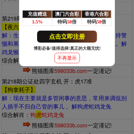
熊猫图库
598033b.com
一定谨记!
充值赠送
澳门六合彩
香港六合彩
第219期公证处四字玄机 开：鼠43准
1.5%
特码
58
倍
特码
58
倍
【夜六鼠归】
解：‌‌生活就像一场森林，我们需要像虎一样保持警
点击立即注册
惕和果断，同时又要像小老鼠一样灵活与谨慎。‌‌解
博彩必备!值得选择!真正的大额无忧!
鸡龙猴马猪鼠
不再显示
综合解肖：
鸡龙猴马猪
鼠
熊猫图库
598033b.com
一定谨记!
第218期公证处四字玄机 开：虎17准
【狗拿耗子】
解：‌‌现在主要就是‌多管闲事‌的意思，常用来调侃别
人插手不归自己管的事儿 。‌‌解狗虎蛇鸡龙兔
综合解肖：
狗
虎
蛇鸡龙兔
熊猫图库
598033b.com
一定谨记!