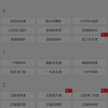
X
玄机妙语澳
熊出没幽默
心经加大版B
心经加大版A
新报跑狗背
新报跑狗正
新报跑狗B
新报跑狗A
想入非非澳
Y
一字解特码
幽默玄机图
幽默猜测澳
鱼跃龙门报
一句真言澳
一肖平特图
Z
正版射牌澳
正版四不像
正版澳门传真
正版藏宝图
正版挂牌图
正版财神报